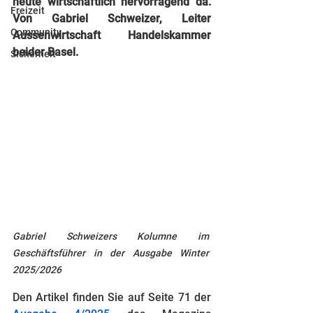
heute wirtschaftlich hervorragend da. 
Freizeit
Von Gabriel Schweizer, Leiter 
Community
Aussenwirtschaft Handelskammer 
beider Basel.
Sicherheit
Gabriel Schweizers Kolumne im 
Geschäftsführer in der Ausgabe Winter 
2025/2026
Den Artikel finden Sie auf Seite 71 der 