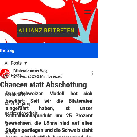
ALLIANZ BEITRETEN
Beitrag
All Posts
Bilaterale unser Weg
All Posts
21. Dez. 2025
2 Min. Lesezeit
Chancen statt Abschottung
Chaos-Initiative
Das Schweizer Modell hat sich 
Fachkräfte
bewährt: Seit wir die Bilateralen 
Marktzugang
eingeführt haben, ist unser 
Rechtssicherheit
Bruttoinlandsprodukt um 25 Prozent 
Forschung
gewachsen, die Löhne sind auf allen 
Stufen gestiegen und die Schweiz steht 
Strom