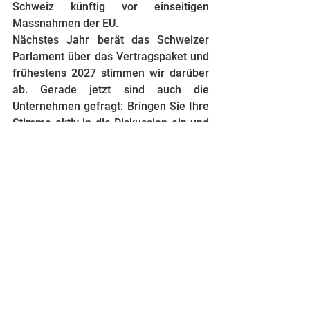
Schweiz künftig vor einseitigen 
Massnahmen der EU.
Nächstes Jahr berät das Schweizer 
Parlament über das Vertragspaket und 
frühestens 2027 stimmen wir darüber 
ab. Gerade jetzt sind auch die 
Unternehmen gefragt: Bringen Sie Ihre 
Stimme aktiv in die Diskussion ein und 
machen Sie deutlich, wie wichtig 
stabile und verlässliche Beziehungen 
zur EU für Ihren Betrieb und den 
Wirtschaftsstandort Schweiz sind. 
Engagieren Sie sich für die Bilateralen 
III – es geht um die Zukunft unseres 
Landes. Packen wir es gemeinsam an.
Abkommen
Bilaterale
Europa
Schweiz
bilaterale Verträge
Basel
Handel
Kolumne
Horizon
Marktzugang
Fachkräfte