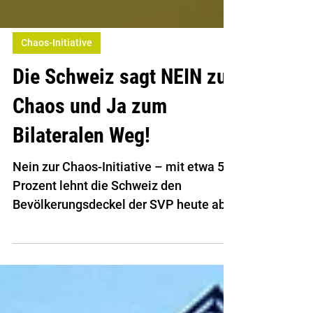
Chaos-Initiative
Die Schweiz sagt NEIN zu
Chaos und Ja zum
Bilateralen Weg!
Nein zur Chaos-Initiative – mit etwa 55
Prozent lehnt die Schweiz den
Bevölkerungsdeckel der SVP heute ab.
In Basel-Stadt sagt eine grosse
Mehrheit von über 70 Prozent Nein, im
Baselbiet sind es ebenfalls 55 Prozent.
Damit stellt sich die Region Basel