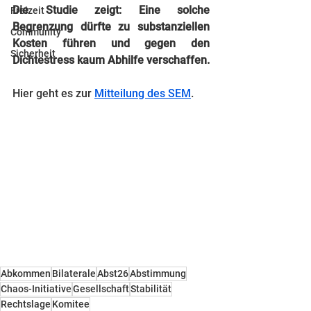
Die Studie zeigt: Eine solche 
Freizeit
Begrenzung dürfte zu substanziellen 
Community
Kosten führen und gegen den 
Sicherheit
Dichtestress kaum Abhilfe verschaffen.
Hier geht es zur 
Mitteilung des SEM
.
Abkommen
Bilaterale
Abst26
Abstimmung
Chaos-Initiative
Gesellschaft
Stabilität
Rechtslage
Komitee