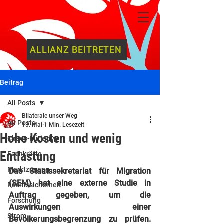
ALLIANZ BEITRETEN
Beitrag
All Posts
Bilaterale unser Weg
All Posts
13. Mai
1 Min. Lesezeit
Hohe Kosten und wenig
Chaos-Initiative
Entlastung
Fachkräfte
Marktzugang
Das Staatssekretariat für Migration 
(SEM) hat eine externe Studie in 
Rechtssicherheit
Auftrag gegeben, um die 
Forschung
Auswirkungen einer 
Strom
Bevölkerungsbegrenzung zu prüfen. 