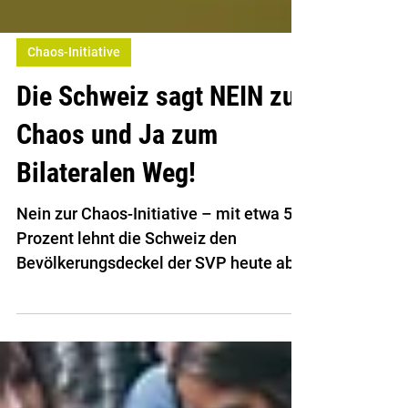
Chaos-Initiative
Die Schweiz sagt NEIN zu
Chaos und Ja zum
Bilateralen Weg!
Nein zur Chaos-Initiative – mit etwa 55
Prozent lehnt die Schweiz den
Bevölkerungsdeckel der SVP heute ab.
In Basel-Stadt sagt eine grosse
Mehrheit von über 70 Prozent Nein, im
Baselbiet sind es ebenfalls 55 Prozent.
Damit stellt sich die Region Basel