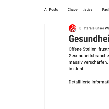
All Posts
Chaos-Initiative
Fach
Bilaterale unser W
Community
Sicherheit
Gesundhei
Offene Stellen, frust
Gesundheitsbranche m
massiv verschärfen.
im Juni.
Detaillierte Informa