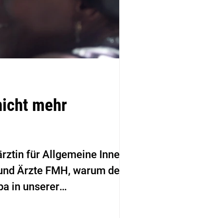
icht mehr
ärztin für Allgemeine Innere
 und Ärzte FMH, warum der
pa in unserer
entinnen und Patienten mit