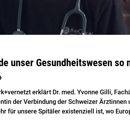
de unser Gesundheitswesen so n
»
rk+vernetzt erklärt Dr. med. Yvonne Gilli, Fach
ntin der Verbindung der Schweizer Ärztinnen
r für unsere Spitäler existenziell ist, wo Euro
ng tagtäglich mitwirkt und wieso wir als Pati