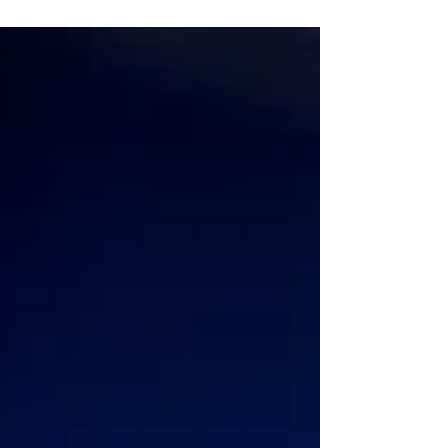
In Basel-Stadt sagt eine grosse
Mehrheit von über 70 Prozent Nein, im
Baselbiet sind es ebenfalls 55 Prozent.
Damit stellt sich die Region Basel
geschlossen hinter den bewährten
Bilateralen Weg und eine enge
Zusammenarbeit mit Europa.