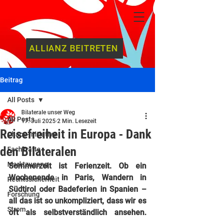
ALLIANZ BEITRETEN
Beitrag
All Posts
Bilaterale unser Weg
All Posts
17. Juli 2025
2 Min. Lesezeit
Reisefreiheit in Europa - Dank
Chaos-Initiative
den Bilateralen
Fachkräfte
Marktzugang
Sommerzeit ist Ferienzeit. Ob ein 
Wochenende in Paris, Wandern in 
Rechtssicherheit
Südtirol oder Badeferien in Spanien – 
Forschung
all das ist so unkompliziert, dass wir es 
Strom
oft als selbstverständlich ansehen. 