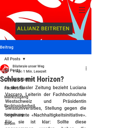
ALLIANZ BEITRETEN
Beitrag
All Posts
Bilaterale unser Weg
All Posts
1. Apr.
1 Min. Lesezeit
Schluss mit Horizon?
Chaos-Initiative
In der Basler Zeitung bezieht Luciana 
Fachkräfte
Vaccaro, Leiterin der Fachhochschule 
Marktzugang
Westschweiz und Präsidentin 
Rechtssicherheit
Swissuniversities, Stellung gegen die 
Forschung
sogenannte «Nachhaltigkeitsinitiative». 
Für sie ist klar: Sollte diese 
Strom