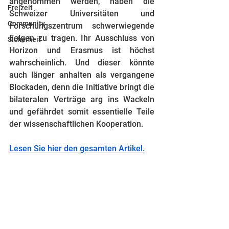
angenommen werden, haben die 
Freizeit
Schweizer Universitäten und 
Community
Forschungszentrum schwerwiegende 
Folgen zu tragen. Ihr Ausschluss von 
Sicherheit
Horizon und Erasmus ist höchst 
wahrscheinlich. Und dieser könnte 
auch länger anhalten als vergangene 
Blockaden, denn die Initiative bringt die 
bilateralen Verträge arg ins Wackeln 
und gefährdet somit essentielle Teile 
der wissenschaftlichen Kooperation.
Lesen Sie hier den gesamten Artikel.